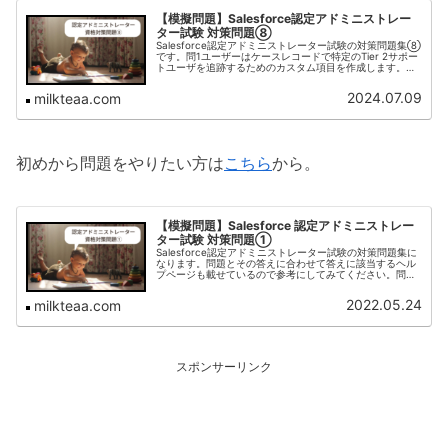
【模擬問題】Salesforce認定アドミニストレー
ター試験 対策問題⑧
Salesforce認定アドミニストレーター試験の対策問題集⑧
です。問1ユーザーはケースレコードで特定のTier 2サポー
トユーザを追跡するためのカスタム項目を作成します。こ
のカスタム項目を作成するときに使用するデータ型はどれ
ですか。a. ...
2024.07.09
milkteaa.com
初めから問題をやりたい方は
こちら
から。
【模擬問題】Salesforce 認定アドミニストレー
ター試験 対策問題①
Salesforce認定アドミニストレーター試験の対策問題集に
なります。問題とその答えに合わせて答えに該当するヘル
プページも載せているので参考にしてみてください。問１
AWコンピュータ社では、プレミアサポートを契約すると専
任サポート担当がつき...
2022.05.24
milkteaa.com
スポンサーリンク