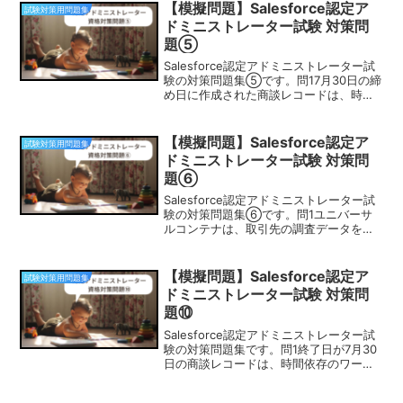
リードに所有者を割り当てるようにする
【模擬問題】Salesforce認定ア
試験対策用問題集
には...
ドミニストレーター試験 対策問
題⑤
Salesforce認定アドミニストレーター試
験の対策問題集⑤です。問17月30日の締
め日に作成された商談レコードは、時間
依存ワークフロールールの基準を満たし
ています。時間依存のアクションは7月
23日に予定されています。その商談が7
【模擬問題】Salesforce認定ア
試験対策用問題集
月23日...
ドミニストレーター試験 対策問
題⑥
Salesforce認定アドミニストレーター試
験の対策問題集⑥です。問1ユニバーサ
ルコンテナは、取引先の調査データをキ
ャプチャするカスタムオブジェクトを作
成したいと考えています。ユーザーは、
調査記録から取引先を選択できる必要が
【模擬問題】Salesforce認定ア
試験対策用問題集
あります。また...
ドミニストレーター試験 対策問
題⑩
Salesforce認定アドミニストレーター試
験の対策問題集です。問1終了日が7月30
日の商談レコードは、時間依存のワーク
フロールールの基準を満たしています。
時間依存アクションは7月23日に計画さ