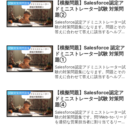
【模擬問題】Salesforce認定ア
試験対策用問題集
ドミニストレーター試験 対策問
題②
Salesforce認定アドミニストレーター試
験の対策問題集になります。問題とその
答えに合わせて答えに該当するヘルプペ
ージも載せているので参考にしてみてく
ださい。問1管理者はユーザーの検索結果
に対して何を設定することができます
【模擬問題】Salesforce 認定ア
試験対策用問題集
か？（3つ選択...
ドミニストレーター試験 対策問
題①
Salesforce認定アドミニストレーター試
験の対策問題集になります。問題とその
答えに合わせて答えに該当するヘルプペ
ージも載せているので参考にしてみてく
ださい。問１AWコンピュータ社では、プ
レミアサポートを契約すると専任サポー
【模擬問題】Salesforce認定ア
試験対策用問題集
ト担当がつき...
ドミニストレーター試験 対策問
題④
Salesforce認定アドミニストレーター試
験の対策問題集です。問1Web-to-リード
を適切な営業担当者に割り当てるリード
割り当てルールを使用する場合、 割り当
て条件を満たさない場合でも、すべての