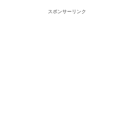
れています。商談が7月23日より前に編
集され...
スポンサーリンク