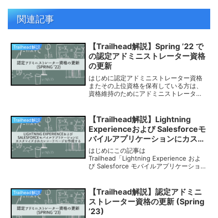
関連記事
【Trailhead解説】Spring ’22 で
Trailhead解説
の認定アドミニストレーター資格
の更新
はじめに認定アドミニストレーター資格
またその上位資格を保有している方は、
資格維持のためにアドミニストレーター
認定資格更新 (2022 年春期) モジュール
を2023年4月までにクリアする必要があ
ります。忘れないうちにサクッと合格し
【Trailhead解説】Lightning
Trailhead解説
ておきまし...
Experienceおよび Salesforceモ
バイルアプリケーションにカスタ
マイズされたレコードページを作
はじめにこの記事は
成する
Trailhead「Lightning Experience およ
び Salesforce モバイルアプリケーション
にカスタマイズされたレコードページを
作成する」の解説記事です。ハンズオン
の内容原文は以下の通り。要約すると...
【Trailhead解説】認定アドミニ
Trailhead解説
ストレーター資格の更新 (Spring
’23)