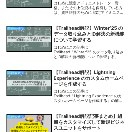
はじめに認定アドミニストレーター資
格、またその上位資格を保有している方
は、資格維持のために 認定アドミニスト
レーター資格の更新 (Spring '23) モジュ
ールを2024年4月までに完了する必要が
あります。忘れないうちにサクッと合格
【Trailhead解説】Winter’25 の
Trailhead解説
して...
データ取り込みとID解決の新機能
について学習する
はじめにこの記事は
Trailhead「Winter'25 のデータ取り込み
とID解決の新機能について学習する」の
解説記事です。認定 Data Cloud コンサ
ルタント資格を保有している方は、2025
年12月までに認定 Data Cloud...
【Trailhead解説】Lightning
Trailhead解説
Experience のカスタムホームペ
ージを作成する
はじめにこの記事は
Trailhead「Lightning Experience のカ
スタムホームページを作成する」の解説
記事です。ハンズオンチャレンジの内容
まずはハンズオン内容の確認。要約する
と、ホームページを作成してそれをアプ
【Trailhead解説記事まとめ】組
Trailhead解説
リケーション...
織をカスタマイズして新規ビジネ
スユニットをサポート