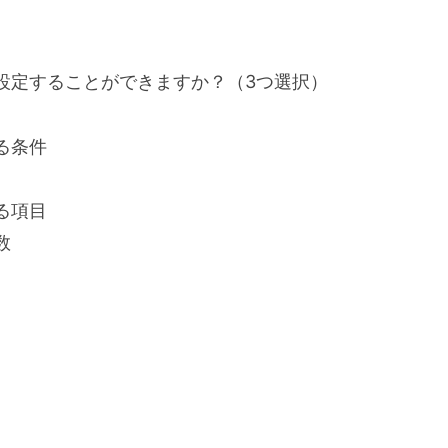
設定することができますか？（3つ選択）
る条件
る項目
数