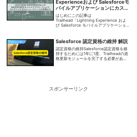
Experienceおよび Salesforceモ
バイルアプリケーションにカスタ
マイズされたレコードページを作
はじめにこの記事は
成する
Trailhead「Lightning Experience およ
び Salesforce モバイルアプリケーション
にカスタマイズされたレコードページを
作成する」の解説記事です。ハンズオン
の内容原文は以下の通り。要約すると...
Salesforce 認定資格の維持 解説
Trailhead解説
認定資格の維持Salesforce認定資格を維
持するためには1年に1度、Trailheadの資
格更新モジュールを完了する必要があり
ます。本記事では直近の資格更新モジュ
ールの解説記事をまとめておりますの
で、忘れないうちに更新完了しておくこ
とを...
スポンサーリンク