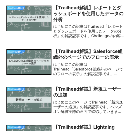
Challengeはすべてハンズオン形式とな
っております。獲得可能ポイントは500
【Trailhead解説】レポートとダ
Trailhead解説
ポイン...
ッシュボードを使用したデータの
分析
はじめにこの記事はTrailhead「レポート
とダッシュボードを使用したデータの分
析」の解説記事です。Challengeの内容
解答：E解答：A⇒下記画像の右側の"じょ
うごアイコン"から検索条件の変更が可
能。解答：C⇒ダッシュボードにはスナ
【Trailhead解説】Salesforce組
Trailhead解説
ッ...
織外のページでのフローの表示
はじめにこの記事は
Trailhead「Salesforce組織外のページで
のフローの表示」の解説記事です。
Challengeの内容ではクイズに取り組み
ましょう。解答：C解答：E⇒Salesforce
組織外にフローを追加する理由として
【Trailhead解説】新規ユーザー
Trailhead解説
は、Sa...
の追加
はじめにこのページはTrailhead「新規ユ
ーザーの追加」の解説記事です。ハンズ
オン解説実際の画面で確認していきまし
ょう。※今回はチャレンジの確認で言語を
英語に変換する必要はありませんでし
た。ユーザ作成1. クイック検索 ＞ ユーザ
【Trailhead解説】Lightning
Trailhead解説
ー ＞...