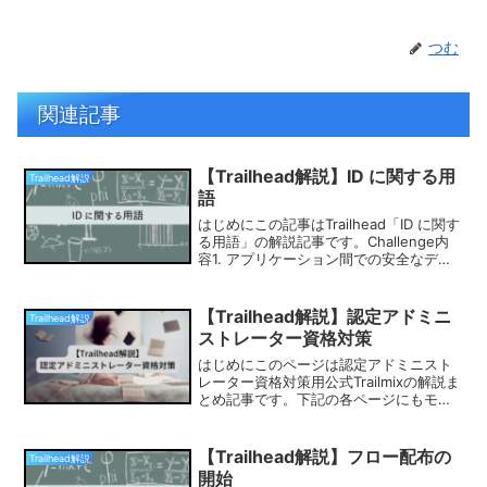
つむ
関連記事
【Trailhead解説】ID に関する用
Trailhead解説
語
はじめにこの記事はTrailhead「ID に関す
る用語」の解説記事です。Challenge内
容1. アプリケーション間での安全なデー
タ共有を可能にするプロトコルはどれで
すか?A. OAuthB. SAMLC. XMLD.
OpenID C...
【Trailhead解説】認定アドミニ
Trailhead解説
ストレーター資格対策
はじめにこのページは認定アドミニスト
レーター資格対策用公式Trailmixの解説ま
とめ記事です。下記の各ページにもモジ
ュールごとの解説記事をまとめておりま
すので、試験対策にお役立てください。
※Trailmix：【Salesforce公式】認...
【Trailhead解説】フロー配布の
Trailhead解説
開始