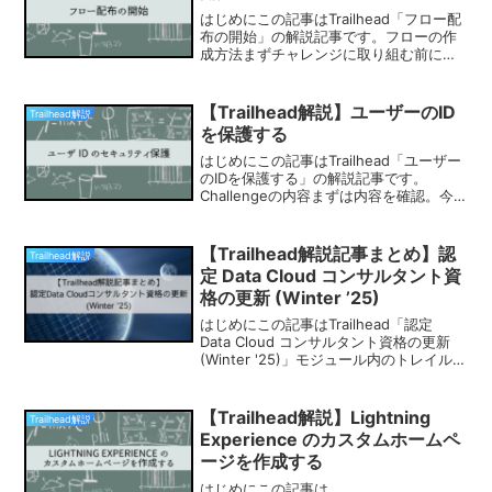
はじめにこの記事はTrailhead「フロー配
布の開始」の解説記事です。フローの作
成方法まずチャレンジに取り組む前にフ
ローの作成手順を確認しましょう。作成
手順は以下になります。 > > フロー > 新
規フロー「新規フロー」をクリックする
【Trailhead解説】ユーザーのID
Trailhead解説
と以...
を保護する
はじめにこの記事はTrailhead「ユーザー
のIDを保護する」の解説記事です。
Challengeの内容まずは内容を確認。今
回の内容は、多要素認証を有効にする権
限セットをアクティブユーザーに割り当
て、実際に多要素認証でログインすると
【Trailhead解説記事まとめ】認
Trailhead解説
いった内...
定 Data Cloud コンサルタント資
格の更新 (Winter ’25)
はじめにこの記事はTrailhead「認定
Data Cloud コンサルタント資格の更新
(Winter '25)」モジュール内のトレイル解
説記事のまとめ記事です。【Trailhead解
説記事まとめ】認定 Data Cloud コンサ
ルタ...
【Trailhead解説】Lightning
Trailhead解説
Experience のカスタムホームペ
ージを作成する
はじめにこの記事は