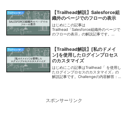
アする必要があります。2つチャレンジを
クリアするだけで10分もあれば終わる内
容ですので、忘れないうちにサクッと終
【Trailhead解説】Salesforce組
Trailhead解説
わら...
織外のページでのフローの表示
はじめにこの記事は
Trailhead「Salesforce組織外のページで
のフローの表示」の解説記事です。
Challengeの内容ではクイズに取り組み
ましょう。解答：C解答：E⇒Salesforce
組織外にフローを追加する理由として
【Trailhead解説】[私のドメイ
Trailhead解説
は、Sa...
ン]を使用したログインプロセス
のカスタマイズ
はじめにこの記事はTrailhead「 を使用し
たログインプロセスのカスタマイズ」の
解説記事です。Challengeの内容解答：D
解答：B同モジュールの次のトレイル解説
記事はこちら。
スポンサーリンク