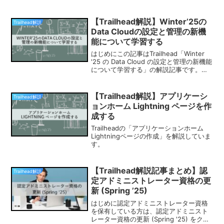
ハンズオンに取り組んでいきましょう。
以下がチャレンジ内容になります。今回
の内容を簡単に説明すると「Chatterに
【Trailhead解説】Winter’25の
Trailhead解説
画...
Data Cloudの設定と管理の新機
能について学習する
はじめにこの記事はTrailhead「Winter
'25 の Data Cloud の設定と管理の新機能
について学習する」の解説記事です。認
定 Data Cloud コンサルタント資格を保
有している方は、2025年12月までに認定
Dat...
【Trailhead解説】アプリケーシ
Trailhead解説
ョンホーム Lightning ページを作
成する
Trailheadの「アプリケーションホーム
Lightningページの作成」を解説していま
す。
【Trailhead解説記事まとめ】認
Trailhead解説
定アドミニストレーター資格の更
新 (Spring ’25)
はじめに認定アドミニストレーター資格
を保有している方は、認定アドミニスト
レーター資格の更新 (Spring '25) をクリ