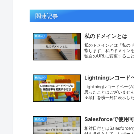
関連記事
私のドメインとは
機能紹介
私のドメインとは「私のドメ
指します。私のドメインを
独自のURLに変更するこ
Lightningレ
機能紹介
Lightningレコードペ
思ったことはございませ
↓項目を横一列に表示したり
Salesforceで使
機能紹介
相対日付とはSalesfo
付を条件として、レポー