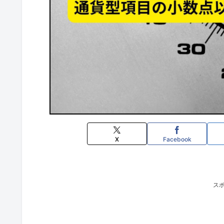
X
Facebook
ス