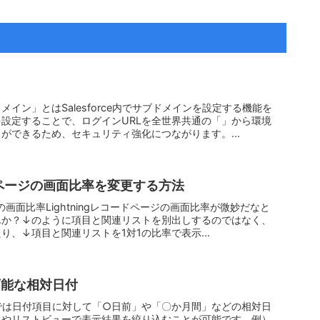
イン」とはSalesforce内でサブドメインを設定する機能を
設定することで、ログインURLを全世界共通の「」から環境
とができるため、セキュリティ強化につながります。...
コードページの画面比率を変更する方法
ージの画面比率Lightningレコードページの画面比率が微妙だなと
んか？↓のように項目と関連リストを別出しするのではなく、
、↓項目と関連リストを1対1の比率で表示...
用可能な相対日付
rceでは日付項目に対して「○日前」や「〇か月間」などの相対日
トやリストビューで表示結果を絞り込むことが可能です。例）