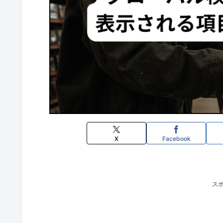
X
Facebook
ス