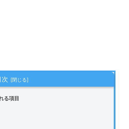
目次
れる項目