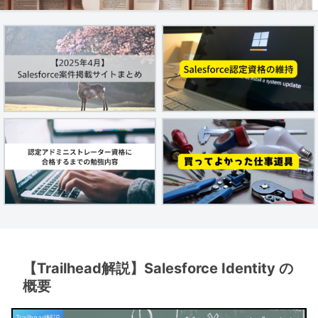
【Trailhead解説】Salesforce Identity の
概要
Trailhead解説