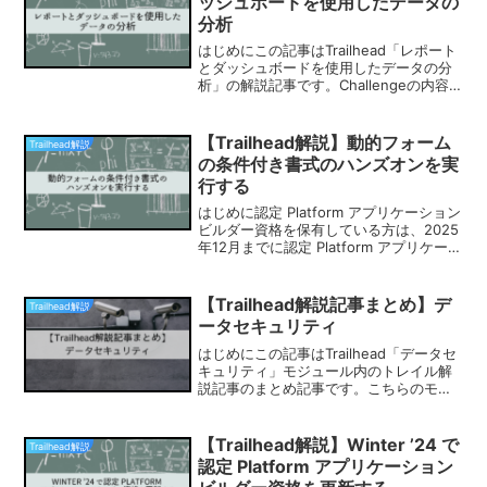
ッシュボードを使用したデータの
分析
はじめにこの記事はTrailhead「レポート
とダッシュボードを使用したデータの分
析」の解説記事です。Challengeの内容
解答：E解答：A⇒下記画像の右側の"じょ
うごアイコン"から検索条件の変更が可
能。解答：C⇒ダッシュボードにはスナ
【Trailhead解説】動的フォーム
Trailhead解説
ッ...
の条件付き書式のハンズオンを実
行する
はじめに認定 Platform アプリケーション
ビルダー資格を保有している方は、2025
年12月までに認定 Platform アプリケーシ
ョンビルダー資格の更新 (Winter '25)を
クリアする必要があります。2つチャレン
ジをクリアする...
【Trailhead解説記事まとめ】デ
Trailhead解説
ータセキュリティ
はじめにこの記事はTrailhead「データセ
キュリティ」モジュール内のトレイル解
説記事のまとめ記事です。こちらのモジ
ュールは〇〇つのトレイルで構成され、
Challengeはすべてクイズ形式となって
おります。獲得可能ポイントは3,100ポ
【Trailhead解説】Winter ’24 で
Trailhead解説
イ...
認定 Platform アプリケーション