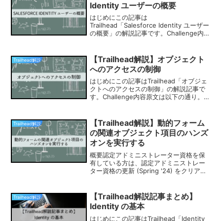
Identity ユーザーの概要
はじめにこの記事は
Trailhead「Salesforce Identity ユーザー
の概要」の解説記事です。Challenge内
容1. ユーザーは Salesforce Identity から
どのような恩恵が得られますか?A. ログ
インペ...
【Trailhead解説】オブジェクト
Trailhead解説
へのアクセスの制御
はじめにこの記事はTrailhead「オブジェ
クトへのアクセスの制御」の解説記事で
す。Challenge内容原文は以下の通り。
要約すると、プロファイルの作成と権限
設定です。Challenge解説順番に解説し
ていきます。プロファイル作成既存の...
【Trailhead解説】動的フォーム
Trailhead解説
の関連オブジェクト項目のハンズ
オンを実行する
概要認定アドミニストレーター資格を保
有している方は、認定アドミニストレー
ター資格の更新 (Spring '24) をクリアす
る必要があります。2つチャレンジをクリ
アするだけで20分もあれば終わる内容で
すので、忘れないうちにサクッと終わら
【Trailhead解説記事まとめ】
Trailhead解説
せて...
Identity の基本
はじめにこの記事はTrailhead「Identity