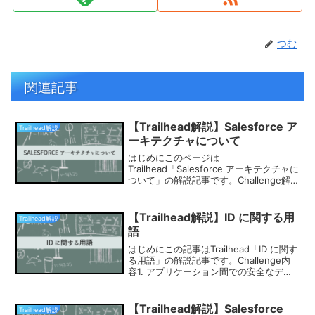
つむ
関連記事
【Trailhead解説】Salesforce ア
Trailhead解説
ーキテクチャについて
はじめにこのページは
Trailhead「Salesforce アーキテクチャに
ついて」の解説記事です。Challenge解
説1. Salesforce の信頼性の高いマルチテ
ナントクラウドの利点は、次のうちどれ
ですか?A. すべての顧客で主...
【Trailhead解説】ID に関する用
Trailhead解説
語
はじめにこの記事はTrailhead「ID に関す
る用語」の解説記事です。Challenge内
容1. アプリケーション間での安全なデー
タ共有を可能にするプロトコルはどれで
すか?A. OAuthB. SAMLC. XMLD.
OpenID C...
【Trailhead解説】Salesforce
Trailhead解説