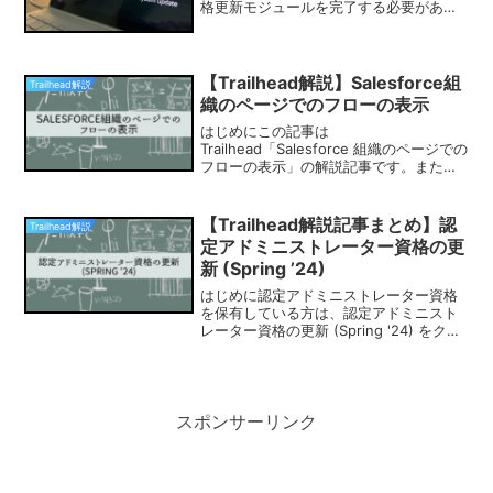
格更新モジュールを完了する必要があり
ます。本記事では直近の資格更新モジュ
ールの解説記事をまとめておりますの
で、忘れないうちに更新完了しておくこ
とを...
【Trailhead解説】Salesforce組
Trailhead解説
織のページでのフローの表示
はじめにこの記事は
Trailhead「Salesforce 組織のページでの
フローの表示」の解説記事です。またこ
ちらのトレイルを進めるためには同モジ
ュールの「フロー配布の開始」を完了し
ている必要があります。Lightningページ
【Trailhead解説記事まとめ】認
Trailhead解説
へのフロー...
定アドミニストレーター資格の更
新 (Spring ’24)
はじめに認定アドミニストレーター資格
を保有している方は、認定アドミニスト
レーター資格の更新 (Spring '24) をクリ
アする必要があります。2つチャレンジを
クリアするだけで20分もあれば終わる内
容ですので、忘れないうちにサクッと終
わら...
スポンサーリンク