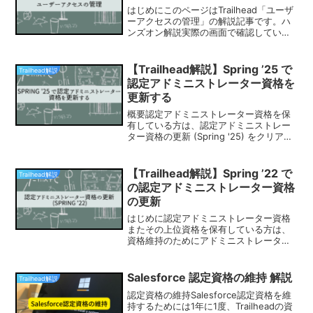
はじめにこのページはTrailhead「ユーザ
ーアクセスの管理」の解説記事です。ハ
ンズオン解説実際の画面で確認していき
ましょう。※今回はチャレンジの確認で言
語を英語に変換する必要がありました。
新規ユーザーの作成①1. 以下の情報を入
【Trailhead解説】Spring ’25 で
Trailhead解説
力し、新...
認定アドミニストレーター資格を
更新する
概要認定アドミニストレーター資格を保
有している方は、認定アドミニストレー
ター資格の更新 (Spring '25) をクリアす
る必要があります。2つチャレンジをクリ
アするだけで10分もあれば終わる内容で
すので、忘れないうちにサクッと終わら
【Trailhead解説】Spring ’22 で
Trailhead解説
せて...
の認定アドミニストレーター資格
の更新
はじめに認定アドミニストレーター資格
またその上位資格を保有している方は、
資格維持のためにアドミニストレーター
認定資格更新 (2022 年春期) モジュール
を2023年4月までにクリアする必要があ
ります。忘れないうちにサクッと合格し
Salesforce 認定資格の維持 解説
Trailhead解説
ておきまし...
認定資格の維持Salesforce認定資格を維
持するためには1年に1度、Trailheadの資