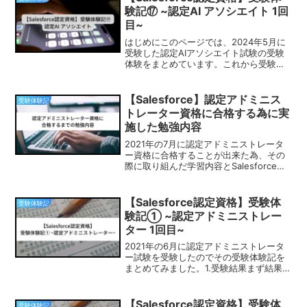
得点...
験記⑰ ~認定AI アソシエイト 1回
目~
はじめにこのページでは、2024年5月に
受験した認定AIアソシエイト試験の受験
体験をまとめています。これから受験を
検討している方はぜひ参考にしてみてく
ださい。試験結果受験結果は合格でし
た。実際の各セクションの配点は以下の
【Salesforce】認定アドミニス
受験体験記
通りです。また各セク...
トレーター資格に合格する為に実
施した勉強内容
2021年の7月に認定アドミニストレータ
ー資格に合格することが出来た為、その
際に取り組んだ学習内容とSalesforce歴
についてお話しできればと考えておりま
す。Salesforce歴アドミン合格時の私の
Salesforce歴は約2ヶ月です...
【Salesforce認定資格】受験体
受験体験記
験記① ~認定アドミニストレー
ター 1回目~
2021年の6月に認定アドミニストレータ
ー試験を受験したのでその受験体験記を
まとめてみました。1.受験結果まず結果と
しては不合格でした、、実際の各セクシ
ョンの配点は下記の通りです。また各セ
クションの出題割合に対する私の得点割
【Salesforce認定資格】受験体
受験体験記