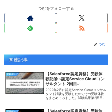
つむをフォローする
つむ
関連記事
【Salesforce認定資格】受験体
受験体験記
験記⑩ ~認定Service Cloudコン
サルタント 2回目~
2022年2月に認定Service Cloudコンサル
タント試験を受験したのでその受験体験
をまとめてみました。試験結果第2回目の
受験結果としては合格でした！実際の各
セクションの配点は以下の通りです。ま
た各セクションの出題割合に対する私の
【Salesforce認定資格】受験体
受験体験記