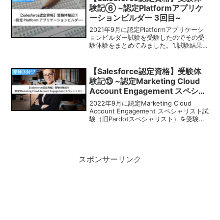
合は以下の通りで...
験記⑥ ~認定Platformアプリケ
ーションビルダー 3回目~
2021年9月に認定Platformアプリケーシ
ョンビルダー試験を受験したのでその受
験体験をまとめてみました。1.試験結果第
3回目の受験結果としては合格でした!!!実
際の各セクションの配点は以下の通りで
す。また各セクションの出題割合に対す
【Salesforce認定資格】受験体
受験体験記
る...
験記⑬ ~認定Marketing Cloud
Account Engagement スペシャ
リスト 1回目~
2022年9月に認定Marketing Cloud
Account Engagement スペシャリスト試
験（旧Pardotスペシャリスト）を受験し
たのでその受験体験をまとめてみまし
た。試験結果第1回目の受験結果としては
不合格でした。実際の...
スポンサーリンク