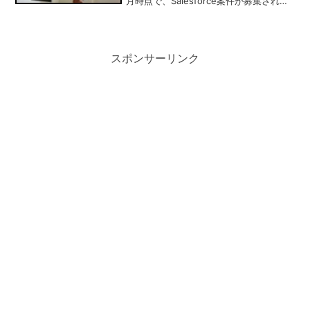
月時点で、Salesforce案件が募集されて
いるサイトをまとめてみました。
SalesforceエンジニアやPM、営業として
副業、フリーランスを検討されて...
スポンサーリンク