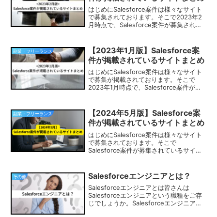
はじめにSalesforce案件は様々なサイト
で募集されております。そこで2023年2
月時点で、Salesforce案件が募集されて
いるサイトをまとめてみました。
SalesforceエンジニアやPM、営業として
副業、フリーランスを検討されて...
【2023年1月版】Salesforce案
副業・フリーランス
件が掲載されているサイトまとめ
はじめにSalesforce案件は様々なサイト
で募集が掲載されております。そこで
2023年1月時点で、Salesforce案件が募
集されているサイトをまとめてみまし
た。SalesforceエンジニアやPMとして副
業、フリーランスを検討されて...
【2024年5月版】Salesforce案
副業・フリーランス
件が掲載されているサイトまとめ
はじめにSalesforce案件は様々なサイト
で募集されております。そこで
Salesforce案件が募集されているサイト
をまとめてみました。Salesforceエンジ
ニアやPM、営業として副業、フリーラン
スを検討されている方はぜひ参考にし
Salesforceエンジニアとは？
その他
て...
Salesforceエンジニアとは皆さんは
Salesforceエンジニアという職種をご存
じでしょうか。Salesforceエンジニアと
聞くと、セールスフォースで働くエンジ