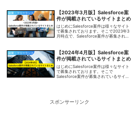
ニアを思い浮かべる方もいると思います
が、違います。Salesforce...
【2023年3月版】Salesforce案
副業・フリーランス
件が掲載されているサイトまとめ
はじめにSalesforce案件は様々なサイト
で募集されております。そこで2023年3
月時点で、Salesforce案件が募集されて
いるサイトをまとめてみました。
SalesforceエンジニアやPM、営業として
副業、フリーランスを検討されて...
【2024年4月版】Salesforce案
副業・フリーランス
件が掲載されているサイトまとめ
はじめにSalesforce案件は様々なサイト
で募集されております。そこで
Salesforce案件が募集されているサイト
をまとめてみました。Salesforceエンジ
ニアやPM、営業として副業、フリーラン
スを検討されている方はぜひ参考にし
て...
スポンサーリンク