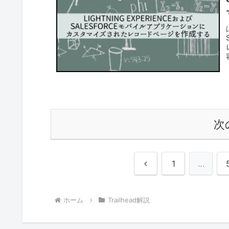
次
前
1
…
へ
ホーム
Trailhead解説