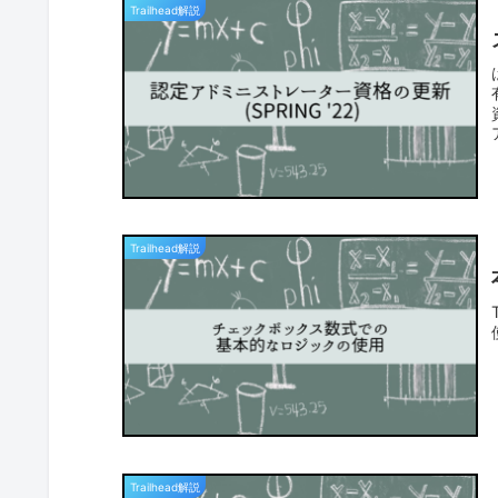
Trailhead解説
Trailhead解説
Trailhead解説